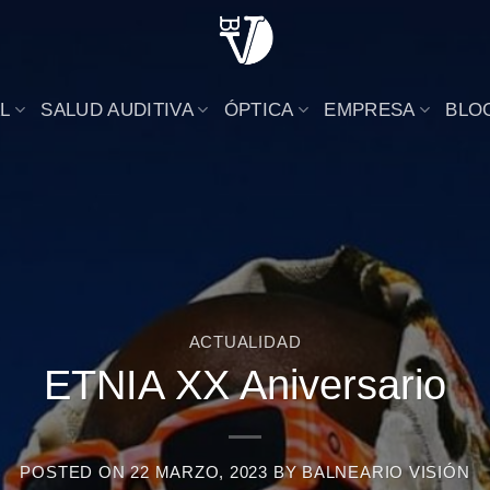
L
SALUD AUDITIVA
ÓPTICA
EMPRESA
BLO
ACTUALIDAD
ETNIA XX Aniversario
POSTED ON
22 MARZO, 2023
BY
BALNEARIO VISIÓN