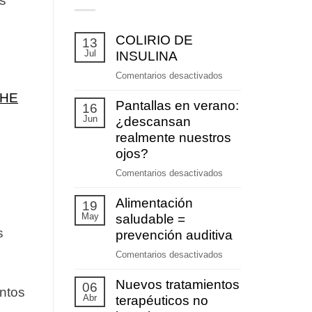
es
COLIRIO DE
13
Jul
INSULINA
en
Comentarios desactivados
COLIRIO
THE
Pantallas en verano:
DE
16
Jun
INSULINA
¿descansan
realmente nuestros
ojos?
en
Comentarios desactivados
Pantallas
Alimentación
en
19
May
verano:
saludable =
¿descansan
s
prevención auditiva
realmente
en
Comentarios desactivados
nuestros
Alimentación
ojos?
Nuevos tratamientos
saludable
06
entos
Abr
=
terapéuticos no