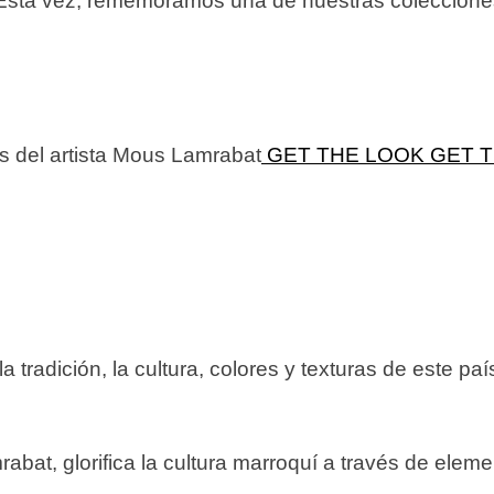
”. Esta vez, rememoramos una de nuestras coleccion
os del artista Mous Lamrabat
GET THE LOOK
GET 
 tradición, la cultura, colores y texturas de este paí
bat, glorifica la cultura marroquí a través de elem