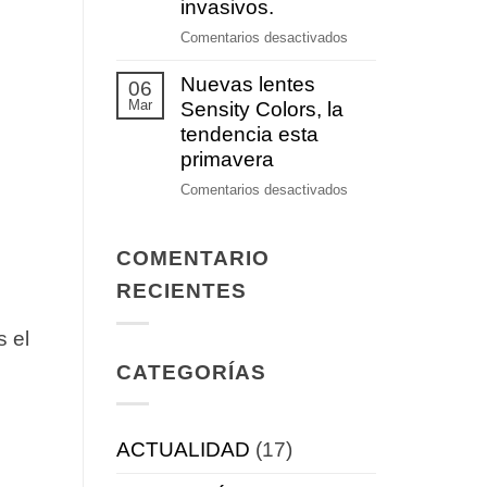
prevención
invasivos.
auditiva
en
Comentarios desactivados
Nuevos
Nuevas lentes
tratamientos
06
Mar
terapéuticos
Sensity Colors, la
no
tendencia esta
invasivos.
primavera
en
Comentarios desactivados
Nuevas
lentes
COMENTARIO
Sensity
Colors,
RECIENTES
la
tendencia
s el
esta
CATEGORÍAS
primavera
ACTUALIDAD
(17)