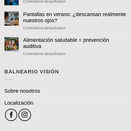
Jul
en
Comentarios desactivados
COLIRIO
DE
Pantallas en verano: ¿descansan realmente
16
INSULINA
nuestros ojos?
Jun
en
Comentarios desactivados
Pantallas
en
Alimentación saludable = prevención
19
verano:
auditiva
May
¿descansan
en
Comentarios desactivados
realmente
Alimentación
nuestros
saludable
ojos?
=
BALNEARIO VISIÓN
prevención
auditiva
Sobre nosotros
Localización