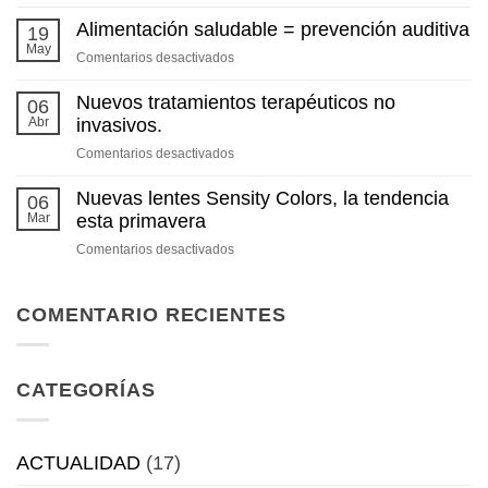
Pantallas
en
Alimentación saludable = prevención auditiva
19
verano:
May
en
Comentarios desactivados
¿descansan
Alimentación
realmente
saludable
Nuevos tratamientos terapéuticos no
06
nuestros
=
Abr
invasivos.
ojos?
prevención
en
Comentarios desactivados
auditiva
Nuevos
tratamientos
Nuevas lentes Sensity Colors, la tendencia
06
terapéuticos
Mar
esta primavera
no
en
Comentarios desactivados
invasivos.
Nuevas
lentes
Sensity
COMENTARIO RECIENTES
Colors,
la
tendencia
CATEGORÍAS
esta
primavera
ACTUALIDAD
(17)