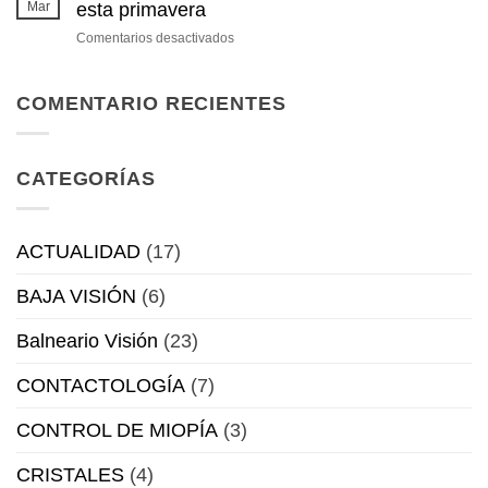
terapéuticos
Mar
esta primavera
no
en
Comentarios desactivados
invasivos.
Nuevas
lentes
Sensity
COMENTARIO RECIENTES
Colors,
la
tendencia
CATEGORÍAS
esta
primavera
ACTUALIDAD
(17)
BAJA VISIÓN
(6)
Balneario Visión
(23)
CONTACTOLOGÍA
(7)
CONTROL DE MIOPÍA
(3)
CRISTALES
(4)