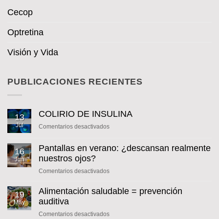
Cecop
Optretina
Visión y Vida
PUBLICACIONES RECIENTES
COLIRIO DE INSULINA
13
Jul
en
Comentarios desactivados
COLIRIO
DE
Pantallas en verano: ¿descansan realmente
16
INSULINA
nuestros ojos?
Jun
en
Comentarios desactivados
Pantallas
en
Alimentación saludable = prevención
19
verano:
auditiva
May
¿descansan
en
Comentarios desactivados
realmente