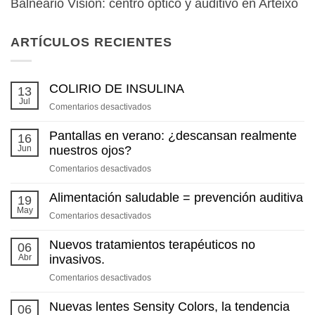
Balneario Visión: centro óptico y auditivo en Arteixo
ARTÍCULOS RECIENTES
COLIRIO DE INSULINA
13
Jul
en
Comentarios desactivados
COLIRIO
DE
Pantallas en verano: ¿descansan realmente
16
INSULINA
Jun
nuestros ojos?
en
Comentarios desactivados
Pantallas
en
Alimentación saludable = prevención auditiva
19
verano:
May
en
Comentarios desactivados
¿descansan
Alimentación
realmente
saludable
Nuevos tratamientos terapéuticos no
06
nuestros
=
Abr
invasivos.
ojos?
prevención
en
Comentarios desactivados
auditiva
Nuevos
tratamientos
Nuevas lentes Sensity Colors, la tendencia
06