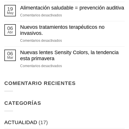
Pantallas
en
Alimentación saludable = prevención auditiva
19
verano:
May
en
Comentarios desactivados
¿descansan
Alimentación
realmente
saludable
Nuevos tratamientos terapéuticos no
06
nuestros
=
Abr
invasivos.
ojos?
prevención
en
Comentarios desactivados
auditiva
Nuevos
tratamientos
Nuevas lentes Sensity Colors, la tendencia
06
terapéuticos
Mar
esta primavera
no
en
Comentarios desactivados
invasivos.
Nuevas
lentes
Sensity
COMENTARIO RECIENTES
Colors,
la
tendencia
CATEGORÍAS
esta
primavera
ACTUALIDAD
(17)