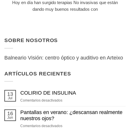
Hoy en día han surgido terapias No invasivas que están
dando muy buenos resultados con
SOBRE NOSOTROS
Balneario Visión: centro óptico y auditivo en Arteixo
ARTÍCULOS RECIENTES
COLIRIO DE INSULINA
13
Jul
en
Comentarios desactivados
COLIRIO
DE
Pantallas en verano: ¿descansan realmente
16
INSULINA
Jun
nuestros ojos?
en
Comentarios desactivados