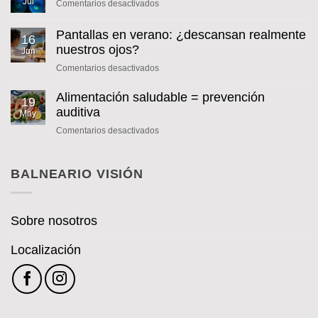
Jul
en
Comentarios desactivados
COLIRIO
DE
Pantallas en verano: ¿descansan realmente
16
INSULINA
nuestros ojos?
Jun
en
Comentarios desactivados
Pantallas
en
Alimentación saludable = prevención
19
verano:
auditiva
May
¿descansan
en
Comentarios desactivados
realmente
Alimentación
nuestros
saludable
ojos?
=
BALNEARIO VISIÓN
prevención
auditiva
Sobre nosotros
Localización