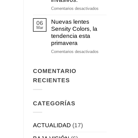
auditiva
en
Comentarios desactivados
Nuevos
Nuevas lentes
tratamientos
06
Mar
terapéuticos
Sensity Colors, la
no
tendencia esta
invasivos.
primavera
en
Comentarios desactivados
Nuevas
lentes
COMENTARIO
Sensity
Colors,
RECIENTES
la
tendencia
esta
CATEGORÍAS
primavera
ACTUALIDAD
(17)