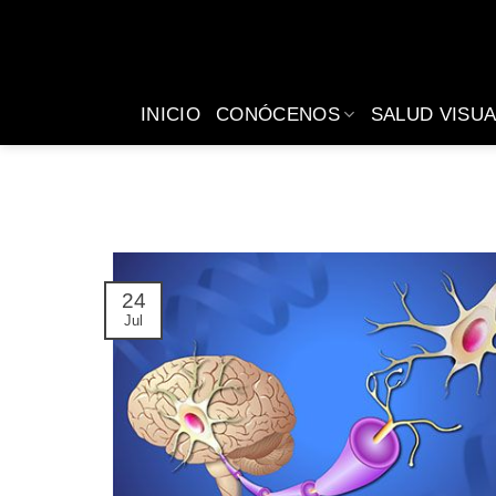
Saltar
al
contenido
INICIO
CONÓCENOS
SALUD VISUA
24
Jul