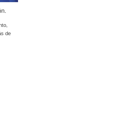
ón.
nto,
ás de