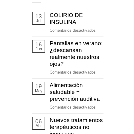
COLIRIO DE
13
Jul
INSULINA
en
Comentarios desactivados
COLIRIO
Pantallas en verano:
DE
16
Jun
INSULINA
¿descansan
realmente nuestros
ojos?
en
Comentarios desactivados
Pantallas
Alimentación
en
19
May
verano:
saludable =
¿descansan
prevención auditiva
realmente
en
Comentarios desactivados
nuestros
Alimentación
ojos?
Nuevos tratamientos
saludable
06
Abr
=
terapéuticos no
prevención
invasivos.