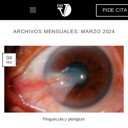
Saltar
PIDE CITA
al
contenido
ARCHIVOS MENSUALES:
MARZO 2024
04
Mar
Pinguécula y pterigium