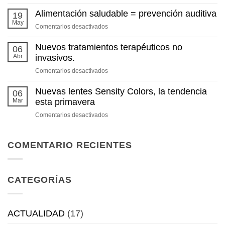
Pantallas
en
Alimentación saludable = prevención auditiva
19
verano:
May
en
Comentarios desactivados
¿descansan
Alimentación
realmente
saludable
Nuevos tratamientos terapéuticos no
06
nuestros
=
Abr
invasivos.
ojos?
prevención
en
Comentarios desactivados
auditiva
Nuevos
tratamientos
Nuevas lentes Sensity Colors, la tendencia
06
terapéuticos
Mar
esta primavera
no
en
Comentarios desactivados
invasivos.
Nuevas
lentes
Sensity
COMENTARIO RECIENTES
Colors,
la
tendencia
CATEGORÍAS
esta
primavera
ACTUALIDAD
(17)