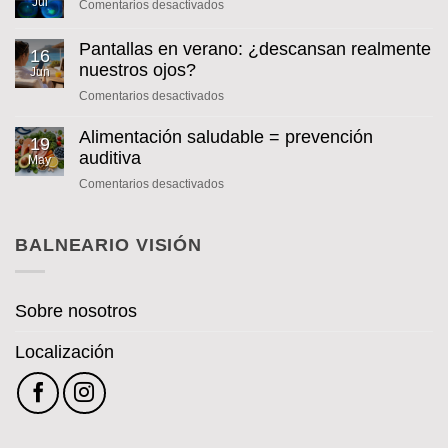
Jul
en
Comentarios desactivados
COLIRIO
DE
Pantallas en verano: ¿descansan realmente
16
INSULINA
nuestros ojos?
Jun
en
Comentarios desactivados
Pantallas
en
Alimentación saludable = prevención
19
verano:
auditiva
May
¿descansan
en
Comentarios desactivados
realmente
Alimentación
nuestros
saludable
ojos?
=
BALNEARIO VISIÓN
prevención
auditiva
Sobre nosotros
Localización