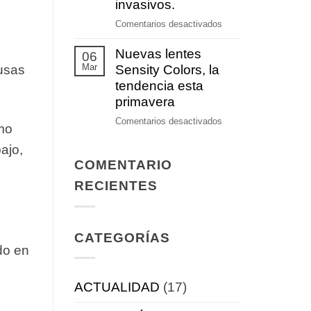
prevención
invasivos.
auditiva
en
Comentarios desactivados
Nuevos
Nuevas lentes
tratamientos
06
Mar
terapéuticos
Sensity Colors, la
ausas
no
tendencia esta
invasivos.
primavera
en
Comentarios desactivados
omo
Nuevas
bajo,
lentes
COMENTARIO
Sensity
Colors,
RECIENTES
la
tendencia
esta
CATEGORÍAS
primavera
do en
ACTUALIDAD
(17)