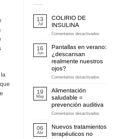
COLIRIO DE
13
e
Jul
INSULINA
s
en
Comentarios desactivados
e
COLIRIO
Pantallas en verano:
DE
16
s
Jun
INSULINA
¿descansan
realmente nuestros
ojos?
 la
en
Comentarios desactivados
 que
Pantallas
Alimentación
en
19
ce
May
verano:
saludable =
¿descansan
prevención auditiva
realmente
en
Comentarios desactivados
nuestros
Alimentación
ojos?
Nuevos tratamientos
saludable
06
Abr
=
terapéuticos no