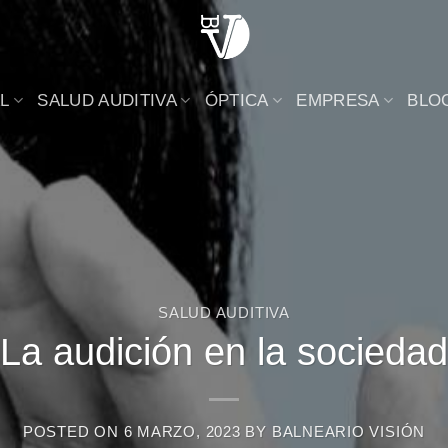
L
SALUD AUDITIVA
ÓPTICA
EMPRESA
BLO
SALUD AUDITIVA
La audición en la sociedad
POSTED ON
6 MARZO, 2023
BY
BALNEARIO VISIÓN