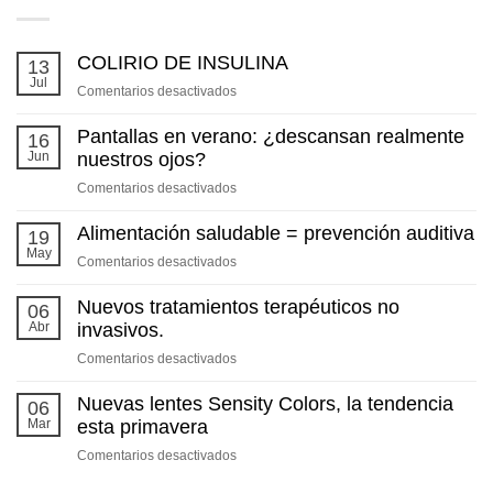
COLIRIO DE INSULINA
13
Jul
en
Comentarios desactivados
COLIRIO
DE
Pantallas en verano: ¿descansan realmente
16
INSULINA
Jun
nuestros ojos?
en
Comentarios desactivados
Pantallas
en
Alimentación saludable = prevención auditiva
19
verano:
May
en
Comentarios desactivados
¿descansan
Alimentación
realmente
saludable
Nuevos tratamientos terapéuticos no
06
nuestros
=
Abr
invasivos.
ojos?
prevención
en
Comentarios desactivados
auditiva
Nuevos
tratamientos
Nuevas lentes Sensity Colors, la tendencia
06
terapéuticos
Mar
esta primavera
no
en
Comentarios desactivados
invasivos.
Nuevas