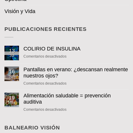
Visión y Vida
PUBLICACIONES RECIENTES
COLIRIO DE INSULINA
13
Jul
en
Comentarios desactivados
COLIRIO
DE
Pantallas en verano: ¿descansan realmente
16
INSULINA
nuestros ojos?
Jun
en
Comentarios desactivados
Pantallas
en
Alimentación saludable = prevención
19
verano:
auditiva
May
¿descansan
en
Comentarios desactivados
realmente
Alimentación
nuestros
saludable
ojos?
=
BALNEARIO VISIÓN
prevención