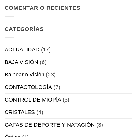
lentes
Sensity
COMENTARIO RECIENTES
Colors,
la
tendencia
CATEGORÍAS
esta
primavera
ACTUALIDAD
(17)
BAJA VISIÓN
(6)
Balneario Visión
(23)
CONTACTOLOGÍA
(7)
CONTROL DE MIOPÍA
(3)
CRISTALES
(4)
GAFAS DE DEPORTE Y NATACIÓN
(3)