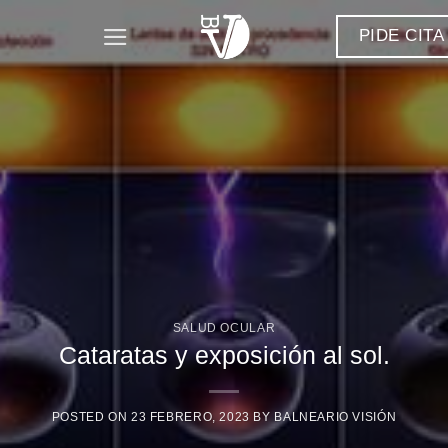
Saltar
PIDE CITA
al
contenido
SALUD OCULAR
Cataratas y exposición al sol.
POSTED ON
23 FEBRERO, 2023
BY
BALNEARIO VISIÓN