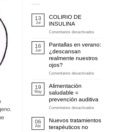
COLIRIO DE
13
Jul
INSULINA
en
Comentarios desactivados
COLIRIO
Pantallas en verano:
DE
16
Jun
INSULINA
¿descansan
realmente nuestros
ojos?
en
Comentarios desactivados
Pantallas
Alimentación
en
19
May
verano:
saludable =
¿descansan
prevención auditiva
á
realmente
en
Comentarios desactivados
geno.
nuestros
Alimentación
ojos?
be
Nuevos tratamientos
saludable
06
Abr
=
terapéuticos no