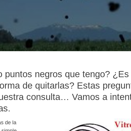
 puntos negros que tengo? ¿Es
orma de quitarlas? Estas pregun
uestra consulta… Vamos a inten
as.
s de la
 simple,