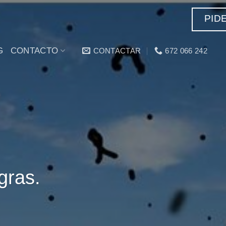
PID
G
CONTACTO
CONTACTAR
672 066 242
gras.