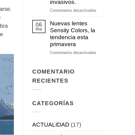
prevención
invasivos.
auditiva
arse.
en
Comentarios desactivados
Nuevos
e
Nuevas lentes
tratamientos
06
mbra
Mar
terapéuticos
Sensity Colors, la
se
no
tendencia esta
invasivos.
primavera
en
Comentarios desactivados
Nuevas
lentes
COMENTARIO
Sensity
Colors,
RECIENTES
la
tendencia
esta
CATEGORÍAS
primavera
ACTUALIDAD
(17)