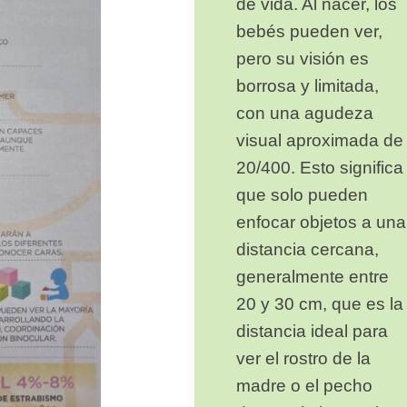
de vida. Al nacer, los
bebés pueden ver,
pero su visión es
borrosa y limitada,
con una agudeza
visual aproximada de
20/400. Esto significa
que solo pueden
enfocar objetos a una
distancia cercana,
generalmente entre
20 y 30 cm, que es la
distancia ideal para
ver el rostro de la
madre o el pecho