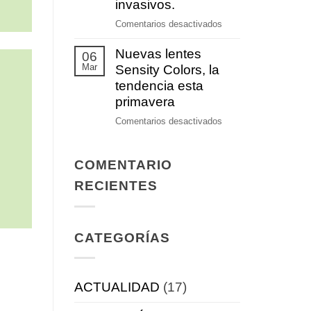
prevención
invasivos.
auditiva
en
Comentarios desactivados
Nuevos
Nuevas lentes
tratamientos
06
Mar
terapéuticos
Sensity Colors, la
no
tendencia esta
invasivos.
primavera
en
Comentarios desactivados
Nuevas
lentes
COMENTARIO
Sensity
Colors,
RECIENTES
la
tendencia
esta
CATEGORÍAS
primavera
ACTUALIDAD
(17)