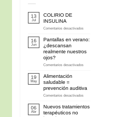
COLIRIO DE
13
Jul
INSULINA
en
Comentarios desactivados
COLIRIO
Pantallas en verano:
DE
16
Jun
INSULINA
¿descansan
realmente nuestros
ojos?
en
Comentarios desactivados
Pantallas
Alimentación
en
19
May
verano:
saludable =
¿descansan
prevención auditiva
realmente
en
Comentarios desactivados
nuestros
Alimentación
ojos?
Nuevos tratamientos
saludable
06
Abr
=
terapéuticos no