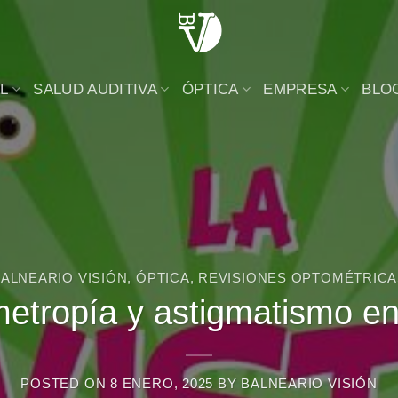
L
SALUD AUDITIVA
ÓPTICA
EMPRESA
BLO
ALNEARIO VISIÓN
,
ÓPTICA
,
REVISIONES OPTOMÉTRICA
etropía y astigmatismo en 
POSTED ON
8 ENERO, 2025
BY
BALNEARIO VISIÓN