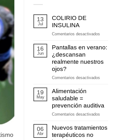
COLIRIO DE
13
Jul
INSULINA
en
Comentarios desactivados
COLIRIO
Pantallas en verano:
DE
16
Jun
INSULINA
¿descansan
realmente nuestros
ojos?
en
Comentarios desactivados
Pantallas
Alimentación
en
19
May
verano:
saludable =
¿descansan
prevención auditiva
realmente
en
Comentarios desactivados
nuestros
Alimentación
ojos?
Nuevos tratamientos
saludable
06
Abr
=
terapéuticos no
tismo