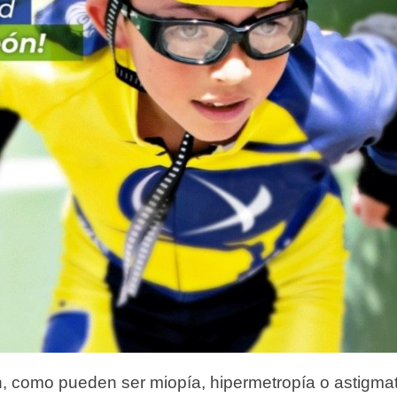
ón, como pueden ser
miopía
,
hipermetropía
o
astigma