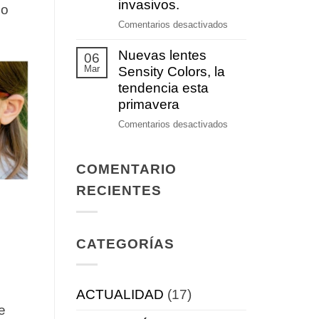
prevención
invasivos.
lo
auditiva
en
Comentarios desactivados
Nuevos
Nuevas lentes
tratamientos
06
Mar
terapéuticos
Sensity Colors, la
no
tendencia esta
invasivos.
primavera
en
Comentarios desactivados
Nuevas
lentes
COMENTARIO
Sensity
Colors,
RECIENTES
la
tendencia
esta
CATEGORÍAS
primavera
ACTUALIDAD
(17)
e