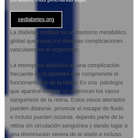
sediabetes.org
La
diabetes mellitus
es un
trastorno metabólico
global
que cursa con diversas complicaciones
vasculares en el organismo.
La
retinopatía diabética
es una complicación
frecuente de la diabetes que compromete el
funcionamiento de la
retina
. Es una patología
que aparece cuando se deterioran los vasos
sanguíneos de la retina. Estos vasos alterados
pueden dilatarse, provocar el escape de fluido
e incluso pueden ocluirse, dejando parte de la
retina sin circulación sanguínea y dando lugar a
una disminución severa de la visión e incluso,