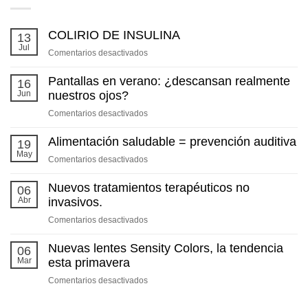
COLIRIO DE INSULINA
13
Jul
en
Comentarios desactivados
COLIRIO
DE
Pantallas en verano: ¿descansan realmente
16
INSULINA
Jun
nuestros ojos?
en
Comentarios desactivados
Pantallas
en
Alimentación saludable = prevención auditiva
19
verano:
May
en
Comentarios desactivados
¿descansan
Alimentación
realmente
saludable
Nuevos tratamientos terapéuticos no
06
nuestros
=
Abr
invasivos.
ojos?
prevención
en
Comentarios desactivados
auditiva
Nuevos
tratamientos
Nuevas lentes Sensity Colors, la tendencia
06
terapéuticos
Mar
esta primavera
no
en
Comentarios desactivados
invasivos.
Nuevas
lentes