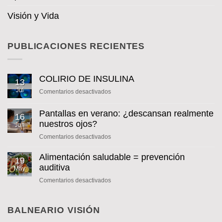
Visión y Vida
PUBLICACIONES RECIENTES
COLIRIO DE INSULINA
13
Jul
en
Comentarios desactivados
COLIRIO
DE
Pantallas en verano: ¿descansan realmente
16
INSULINA
nuestros ojos?
Jun
en
Comentarios desactivados
Pantallas
en
Alimentación saludable = prevención
19
verano:
auditiva
May
¿descansan
en
Comentarios desactivados
realmente
Alimentación
nuestros
saludable
ojos?
=
BALNEARIO VISIÓN
prevención