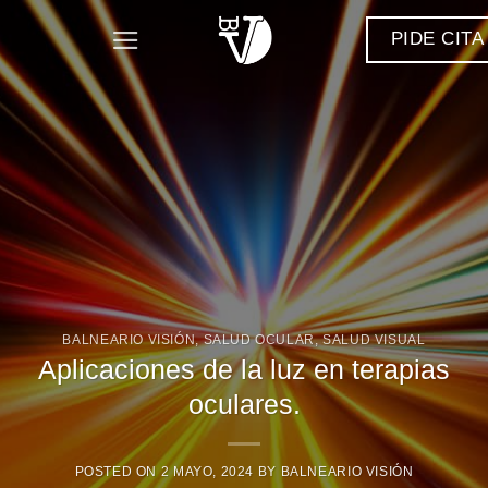
Saltar
PIDE CITA
al
contenido
BALNEARIO VISIÓN
,
SALUD OCULAR
,
SALUD VISUAL
Aplicaciones de la luz en terapias
oculares.
POSTED ON
2 MAYO, 2024
BY
BALNEARIO VISIÓN