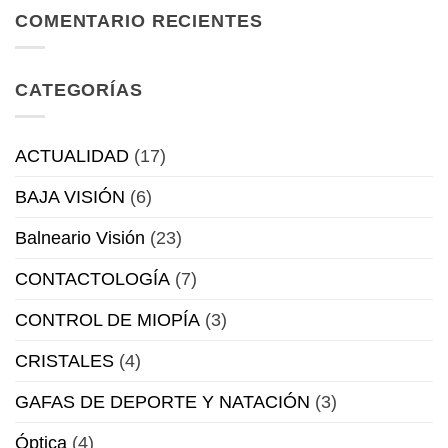
Sensity
COMENTARIO RECIENTES
Colors,
la
tendencia
CATEGORÍAS
esta
primavera
ACTUALIDAD
(17)
BAJA VISIÓN
(6)
Balneario Visión
(23)
CONTACTOLOGÍA
(7)
CONTROL DE MIOPÍA
(3)
CRISTALES
(4)
GAFAS DE DEPORTE Y NATACIÓN
(3)
Óptica
(4)